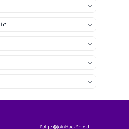
ch?
Folge @JoinHackShield